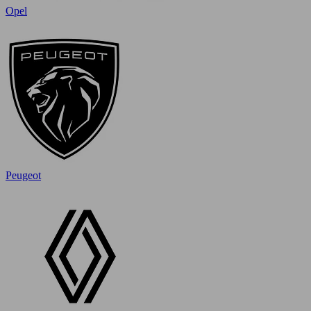
Opel
Peugeot