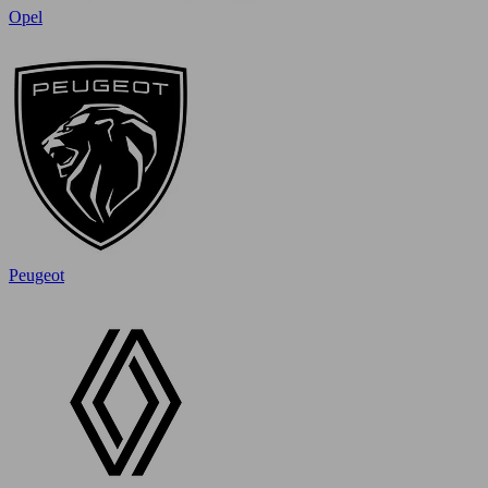
Opel
Peugeot