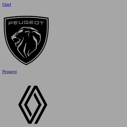
Opel
Peugeot