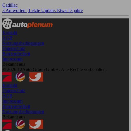
Cadillac
3 Antworten |
Letzte Update: Etwa 13 jahre
Kontakt
AGB
Nutzungsbedingungen
Datenschutz
Barrierefreiheit
Impressum
Bekannt aus
© 2026 12Auto Group GmbH. Alle Rechte vorbehalten.
Kontakt
Datenschutz
AGB
Impressum
Barrierefreiheit
Nutzungsbedingungen
Bekannt aus