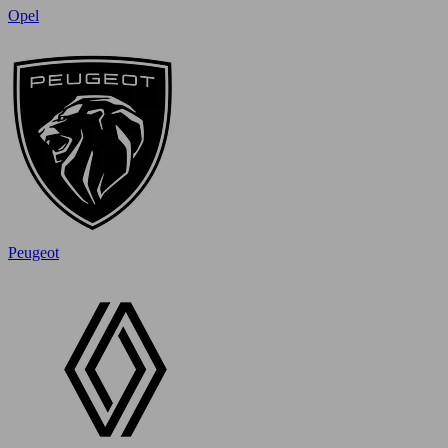
Opel
Peugeot