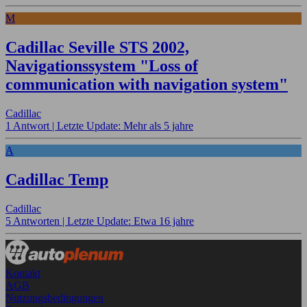
M
Cadillac Seville STS 2002,
Navigationssystem "Loss of
communication with navigation system"
Cadillac
1 Antwort |
Letzte Update: Mehr als 5 jahre
A
Cadillac Temp
Cadillac
5 Antworten |
Letzte Update: Etwa 16 jahre
Kontakt
AGB
Nutzungsbedingungen