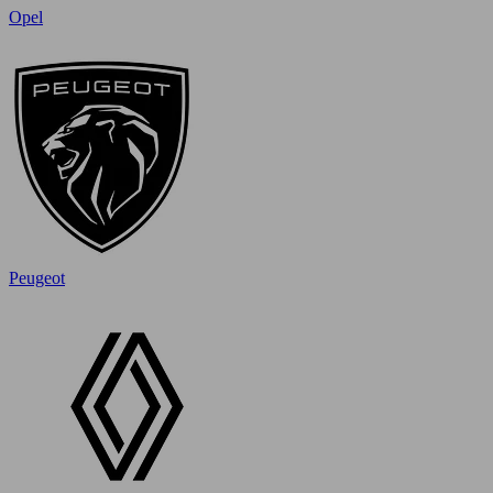
Opel
Peugeot