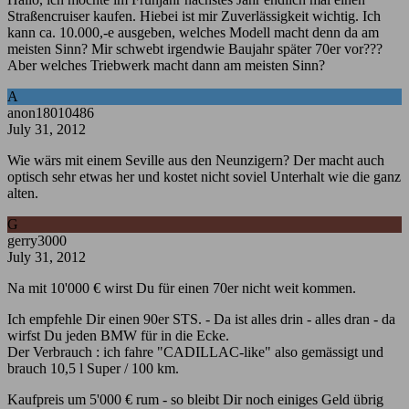
Straßencruiser kaufen. Hiebei ist mir Zuverlässigkeit wichtig. Ich
kann ca. 10.000,-e ausgeben, welches Modell macht denn da am
meisten Sinn? Mir schwebt irgendwie Baujahr später 70er vor???
Aber welches Triebwerk macht dann am meisten Sinn?
A
anon18010486
July 31, 2012
Wie wärs mit einem Seville aus den Neunzigern? Der macht auch
optisch sehr etwas her und kostet nicht soviel Unterhalt wie die ganz
alten.
G
gerry3000
July 31, 2012
Na mit 10'000 € wirst Du für einen 70er nicht weit kommen.
Ich empfehle Dir einen 90er STS. - Da ist alles drin - alles dran - da
wirfst Du jeden BMW für in die Ecke.
Der Verbrauch : ich fahre "CADILLAC-like" also gemässigt und
brauch 10,5 l Super / 100 km.
Kaufpreis um 5'000 € rum - so bleibt Dir noch einiges Geld übrig