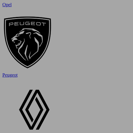
Opel
Peugeot