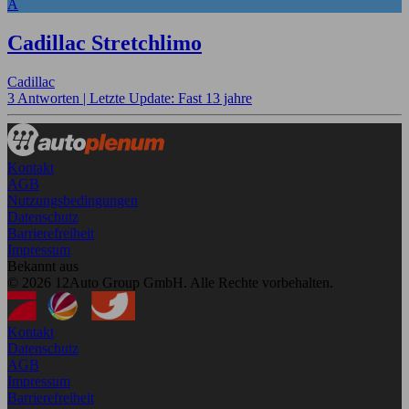
A
Cadillac Stretchlimo
Cadillac
3 Antworten |
Letzte Update: Fast 13 jahre
Kontakt
AGB
Nutzungsbedingungen
Datenschutz
Barrierefreiheit
Impressum
Bekannt aus
© 2026 12Auto Group GmbH. Alle Rechte vorbehalten.
Kontakt
Datenschutz
AGB
Impressum
Barrierefreiheit