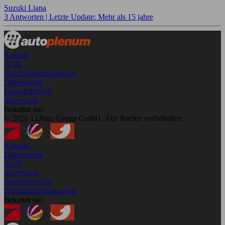
Suzuki Liana
3 Antworten |
Letzte Update: Mehr als 15 jahre
Kontakt
AGB
Nutzungsbedingungen
Datenschutz
Barrierefreiheit
Impressum
Bekannt aus
© 2026 12Auto Group GmbH. Alle Rechte vorbehalten.
Kontakt
Datenschutz
AGB
Impressum
Barrierefreiheit
Nutzungsbedingungen
Bekannt aus