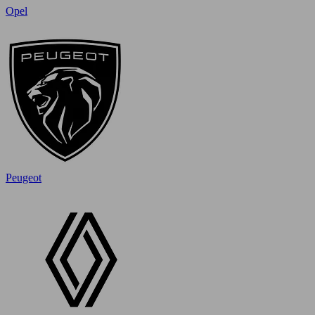
Opel
Peugeot