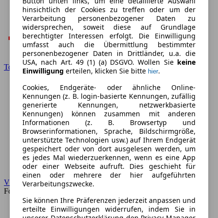
Button unten links, um eine detaillierte Auswahl
hinsichtlich der Cookies zu treffen oder um der
Verarbeitung personenbezogener Daten zu
widersprechen, soweit diese auf Grundlage
berechtigter Interessen erfolgt. Die Einwilligung
umfasst auch die Übermittlung bestimmter
personenbezogener Daten in Drittländer, u.a. die
USA, nach Art. 49 (1) (a) DSGVO. Wollen Sie
keine
Toyota
Einwilligung
erteilen, klicken Sie bitte
.
hier
Cookies, Endgeräte- oder ähnliche Online-
Kennungen (z. B. login-basierte Kennungen, zufällig
generierte Kennungen, netzwerkbasierte
Kennungen) können zusammen mit anderen
Informationen (z. B. Browsertyp und
Browserinformationen, Sprache, Bildschirmgröße,
unterstützte Technologien usw.) auf Ihrem Endgerät
gespeichert oder von dort ausgelesen werden, um
es jedes Mal wiederzuerkennen, wenn es eine App
oder einer Webseite aufruft. Dies geschieht für
einen oder mehrere der hier aufgeführten
VW
Verarbeitungszwecke.
Forum
Sie können Ihre Präferenzen jederzeit anpassen und
erteilte Einwilligungen widerrufen, indem Sie in
unserer Datenschutzerklärung den Privacy Manager