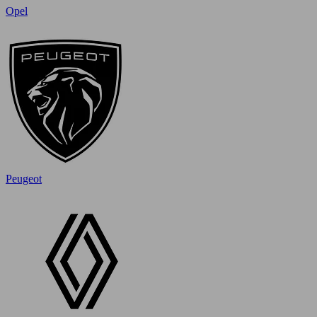
Opel
Peugeot