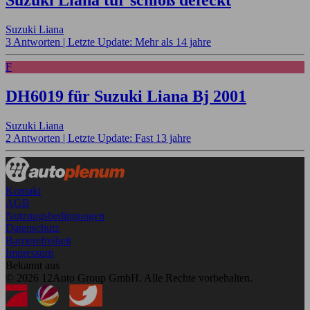
Suzuki Liana tür schloß defeckt
Suzuki Liana
3 Antworten |
Letzte Update: Mehr als 14 jahre
F
DH6019 für Suzuki Liana Bj 2001
Suzuki Liana
2 Antworten |
Letzte Update: Fast 13 jahre
Kontakt
AGB
Nutzungsbedingungen
Datenschutz
Barrierefreiheit
Impressum
Bekannt aus
© 2026 12Auto Group GmbH. Alle Rechte vorbehalten.