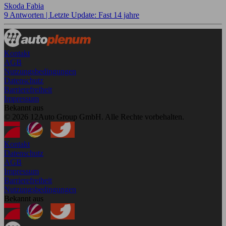
Skoda Fabia
9 Antworten |
Letzte Update: Fast 14 jahre
Kontakt
AGB
Nutzungsbedingungen
Datenschutz
Barrierefreiheit
Impressum
Bekannt aus
© 2026 12Auto Group GmbH. Alle Rechte vorbehalten.
Kontakt
Datenschutz
AGB
Impressum
Barrierefreiheit
Nutzungsbedingungen
Bekannt aus