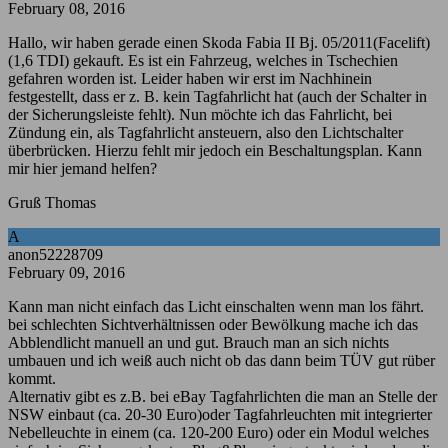
February 08, 2016
Hallo, wir haben gerade einen Skoda Fabia II Bj. 05/2011(Facelift)
(1,6 TDI) gekauft. Es ist ein Fahrzeug, welches in Tschechien
gefahren worden ist. Leider haben wir erst im Nachhinein
festgestellt, dass er z. B. kein Tagfahrlicht hat (auch der Schalter in
der Sicherungsleiste fehlt). Nun möchte ich das Fahrlicht, bei
Zündung ein, als Tagfahrlicht ansteuern, also den Lichtschalter
überbrücken. Hierzu fehlt mir jedoch ein Beschaltungsplan. Kann
mir hier jemand helfen?
Gruß Thomas
A
anon52228709
February 09, 2016
Kann man nicht einfach das Licht einschalten wenn man los fährt.
bei schlechten Sichtverhältnissen oder Bewölkung mache ich das
Abblendlicht manuell an und gut. Brauch man an sich nichts
umbauen und ich weiß auch nicht ob das dann beim TÜV gut rüber
kommt.
Alternativ gibt es z.B. bei eBay Tagfahrlichten die man an Stelle der
NSW einbaut (ca. 20-30 Euro)oder Tagfahrleuchten mit integrierter
Nebelleuchte in einem (ca. 120-200 Euro) oder ein Modul welches