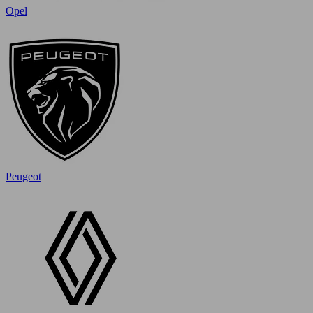
Opel
Peugeot