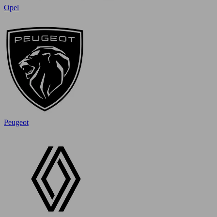
Opel
Peugeot