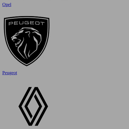
Opel
Peugeot