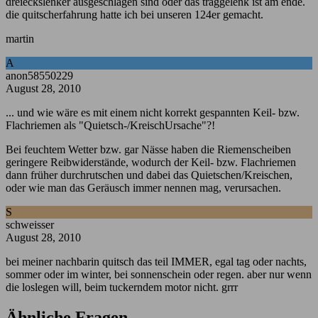
dreieckslenker ausgeschlagen sind oder das traggelenk ist am ende.
die quitscherfahrung hatte ich bei unseren 124er gemacht.
martin
A
anon58550229
August 28, 2010
... und wie wäre es mit einem nicht korrekt gespannten Keil- bzw.
Flachriemen als "Quietsch-/KreischUrsache"?!
Bei feuchtem Wetter bzw. gar Nässe haben die Riemenscheiben
geringere Reibwiderstände, wodurch der Keil- bzw. Flachriemen
dann früher durchrutschen und dabei das Quietschen/Kreischen,
oder wie man das Geräusch immer nennen mag, verursachen.
S
schweisser
August 28, 2010
bei meiner nachbarin quitsch das teil IMMER, egal tag oder nachts,
sommer oder im winter, bei sonnenschein oder regen. aber nur wenn
die loslegen will, beim tuckerndem motor nicht. grrr
Ähnliche Fragen