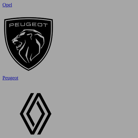
Opel
Peugeot