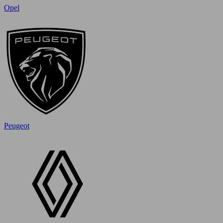
Opel
Peugeot