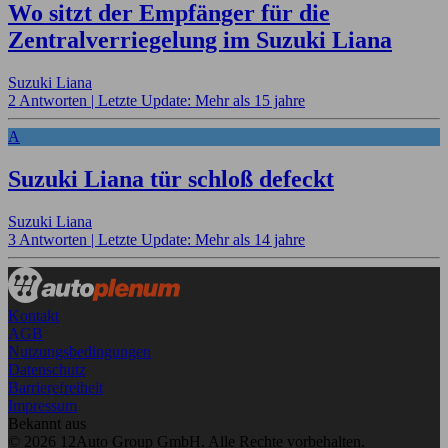
Wo sitzt der Empfänger für die
Zentralverriegelung im Suzuki Liana
Suzuki Liana
2 Antworten |
Letzte Update: Mehr als 15 jahre
A
Suzuki Liana tür schloß defeckt
Suzuki Liana
3 Antworten |
Letzte Update: Mehr als 14 jahre
Kontakt
AGB
Nutzungsbedingungen
Datenschutz
Barrierefreiheit
Impressum
Bekannt aus
© 2026 12Auto Group GmbH. Alle Rechte vorbehalten.