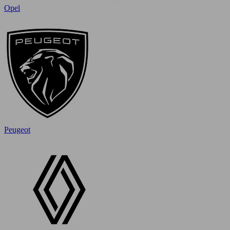
Opel
Peugeot