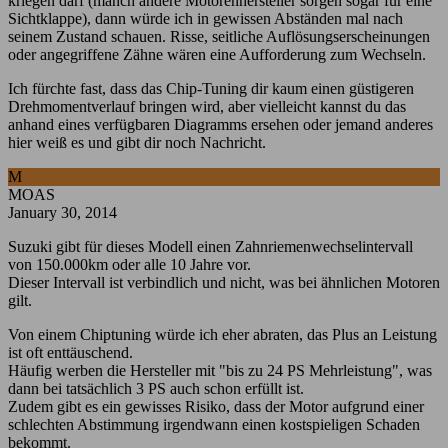
kriegen darf (manch andere Motorenhersteller sorgen sogar für eine
Sichtklappe), dann würde ich in gewissen Abständen mal nach
seinem Zustand schauen. Risse, seitliche Auflösungserscheinungen
oder angegriffene Zähne wären eine Aufforderung zum Wechseln.
Ich fürchte fast, dass das Chip-Tuning dir kaum einen güstigeren
Drehmomentverlauf bringen wird, aber vielleicht kannst du das
anhand eines verfügbaren Diagramms ersehen oder jemand anderes
hier weiß es und gibt dir noch Nachricht.
M
MOAS
January 30, 2014
Suzuki gibt für dieses Modell einen Zahnriemenwechselintervall
von 150.000km oder alle 10 Jahre vor.
Dieser Intervall ist verbindlich und nicht, was bei ähnlichen Motoren
gilt.
Von einem Chiptuning würde ich eher abraten, das Plus an Leistung
ist oft enttäuschend.
Häufig werben die Hersteller mit "bis zu 24 PS Mehrleistung", was
dann bei tatsächlich 3 PS auch schon erfüllt ist.
Zudem gibt es ein gewisses Risiko, dass der Motor aufgrund einer
schlechten Abstimmung irgendwann einen kostspieligen Schaden
bekommt.