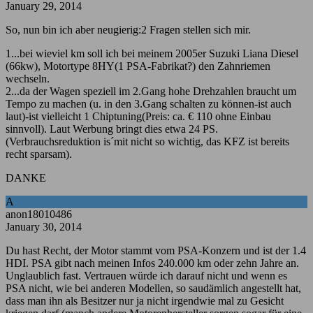
January 29, 2014
So, nun bin ich aber neugierig:2 Fragen stellen sich mir.
1...bei wieviel km soll ich bei meinem 2005er Suzuki Liana Diesel
(66kw), Motortype 8HY(1 PSA-Fabrikat?) den Zahnriemen
wechseln.
2...da der Wagen speziell im 2.Gang hohe Drehzahlen braucht um
Tempo zu machen (u. in den 3.Gang schalten zu können-ist auch
laut)-ist vielleicht 1 Chiptuning(Preis: ca. € 110 ohne Einbau
sinnvoll). Laut Werbung bringt dies etwa 24 PS.
(Verbrauchsreduktion is´mit nicht so wichtig, das KFZ ist bereits
recht sparsam).
DANKE
A
anon18010486
January 30, 2014
Du hast Recht, der Motor stammt vom PSA-Konzern und ist der 1.4
HDI. PSA gibt nach meinen Infos 240.000 km oder zehn Jahre an.
Unglaublich fast. Vertrauen würde ich darauf nicht und wenn es
PSA nicht, wie bei anderen Modellen, so saudämlich angestellt hat,
dass man ihn als Besitzer nur ja nicht irgendwie mal zu Gesicht