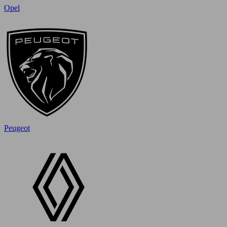
Opel
Peugeot