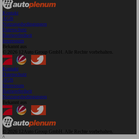
Kontakt
AGB
Nutzungsbedingungen
Datenschutz
Barrierefreiheit
Impressum
Bekannt aus
© 2026 12Auto Group GmbH. Alle Rechte vorbehalten.
Kontakt
Datenschutz
AGB
Impressum
Barrierefreiheit
Nutzungsbedingungen
Bekannt aus
© 2026 12Auto Group GmbH. Alle Rechte vorbehalten.
^