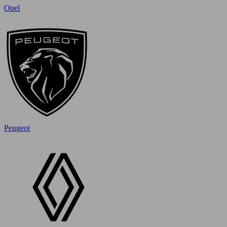
Opel
Peugeot