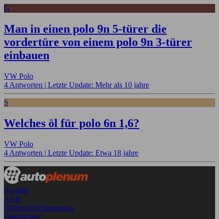
G
Man in einen polo 9n 5-türer die
vordertüre von einem polo 9n 3-türer
einbauen
VW Polo
4 Antworten |
Letzte Update: Mehr als 10 jahre
S
Welches öl für polo 6n 1,6?
VW Polo
4 Antworten |
Letzte Update: Etwa 18 jahre
Kontakt
AGB
Nutzungsbedingungen
Datenschutz