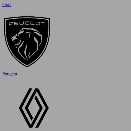
Opel
Peugeot