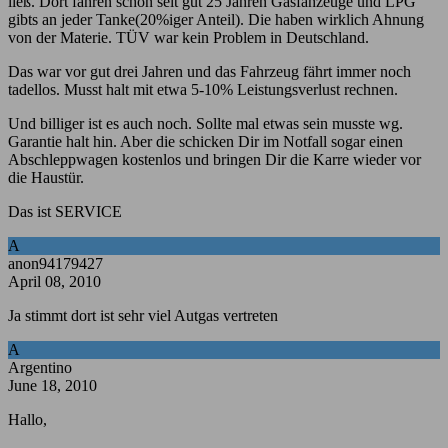
ließ. Dort fahren schon seit gut 25 Jahren Gasfahzeuge und LPG
gibts an jeder Tanke(20%iger Anteil). Die haben wirklich Ahnung
von der Materie. TÜV war kein Problem in Deutschland.
Das war vor gut drei Jahren und das Fahrzeug fährt immer noch
tadellos. Musst halt mit etwa 5-10% Leistungsverlust rechnen.
Und billiger ist es auch noch. Sollte mal etwas sein musste wg.
Garantie halt hin. Aber die schicken Dir im Notfall sogar einen
Abschleppwagen kostenlos und bringen Dir die Karre wieder vor
die Haustür.
Das ist SERVICE
A
anon94179427
April 08, 2010
Ja stimmt dort ist sehr viel Autgas vertreten
A
Argentino
June 18, 2010
Hallo,