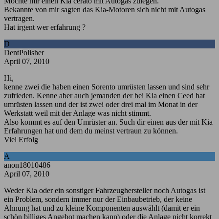
Möchte mir einen Kia cerato mit Autogas zulegen.
Bekannte von mir sagten das Kia-Motoren sich nicht mit Autogas
vertragen.
Hat irgent wer erfahrung ?
D
DentPolisher
April 07, 2010
Hi,
kenne zwei die haben einen Sorento umrüsten lassen und sind sehr
zufrieden. Kenne aber auch jemanden der bei Kia einen Ceed hat
umrüsten lassen und der ist zwei oder drei mal im Monat in der
Werkstatt weil mit der Anlage was nicht stimmt.
Also kommt es auf den Umrüster an. Such dir einen aus der mit Kia
Erfahrungen hat und dem du meinst vertraun zu können.
Viel Erfolg
A
anon18010486
April 07, 2010
Weder Kia oder ein sonstiger Fahrzeughersteller noch Autogas ist
ein Problem, sondern immer nur der Einbaubetrieb, der keine
Ahnung hat und zu kleine Komponenten auswählt (damit er ein
schön billiges Angebot machen kann) oder die Anlage nicht korrekt