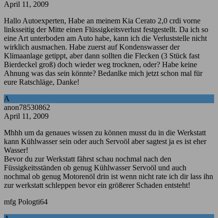
April 11, 2009
Hallo Autoexperten, Habe an meinem Kia Cerato 2,0 crdi vorne
linksseitig der Mitte einen Flüssigkeitsverlust festgestellt. Da ich so
eine Art unterboden am Auto habe, kann ich die Verluststelle nicht
wirklich ausmachen. Habe zuerst auf Kondenswasser der
Klimaanlage getippt, aber dann sollten die Flecken (3 Stück fast
Bierdeckel groß) doch wieder weg trocknen, oder? Habe keine
Ahnung was das sein könnte? Bedanlke mich jetzt schon mal für
eure Ratschläge, Danke!
A
anon78530862
April 11, 2009
Mhhh um da genaues wissen zu können musst du in die Werkstatt
kann Kühlwasser sein oder auch Servoöl aber sagtest ja es ist eher
Wasser!
Bevor du zur Werkstatt fährst schau nochmal nach den
Füssigkeitsständen ob genug Kühlwasser Servoöl und auch
nochmal ob genug Motorenöl drin ist wenn nicht rate ich dir lass ihn
zur werkstatt schleppen bevor ein größerer Schaden entsteht!
mfg Pologti64