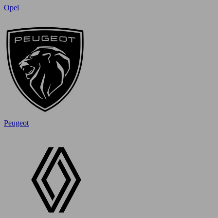
Opel
Peugeot