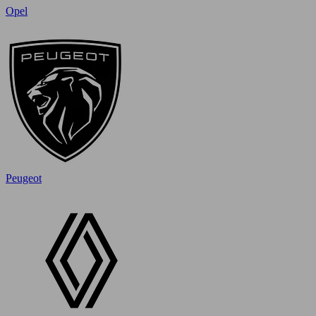
Opel
Peugeot