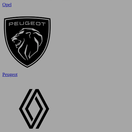
Opel
Peugeot