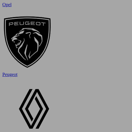
Opel
Peugeot