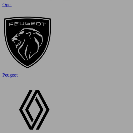
Opel
Peugeot