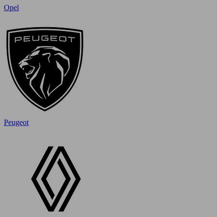
Opel
Peugeot