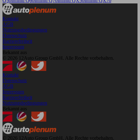
Q50
Infiniti Q60
Infiniti Q70
Infiniti QX50
Infiniti QX70
Kontakt
AGB
Nutzungsbedingungen
Datenschutz
Barrierefreiheit
Impressum
Bekannt aus
© 2026 12Auto Group GmbH. Alle Rechte vorbehalten.
Kontakt
Datenschutz
AGB
Impressum
Barrierefreiheit
Nutzungsbedingungen
Bekannt aus
© 2026 12Auto Group GmbH. Alle Rechte vorbehalten.