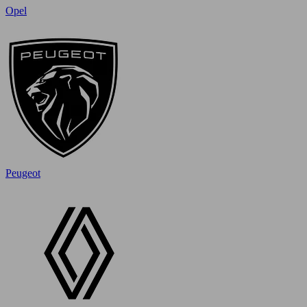
Opel
Peugeot