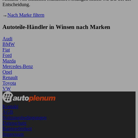
Entscheidung.
→
Nach Marke filtern
Autoteile-Händler in Winsen nach Marken
Audi
BMW
Fiat
Ford
Mazda
Mercedes-Benz
Opel
Renault
Toyota
VW
Kontakt
AGB
Nutzungsbedingungen
Datenschutz
Barrierefreiheit
Impressum