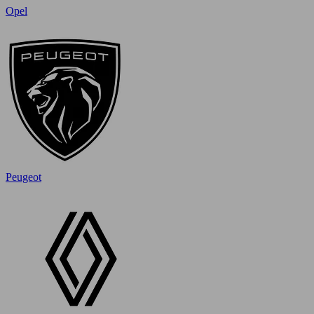
Opel
Peugeot