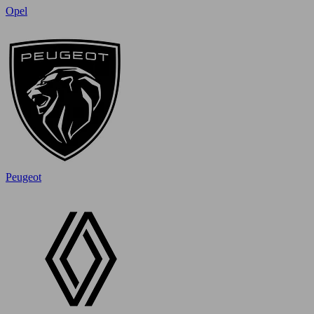
Opel
Peugeot