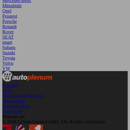
Mercedes-Benz
Mitsubishi
Opel
Peugeot
Porsche
Renault
Rover
SEAT
smart
Subaru
Suzuki
Toyota
Volvo
VW
Kontakt
AGB
Nutzungsbedingungen
Datenschutz
Barrierefreiheit
Impressum
Bekannt aus
© 2026 12Auto Group GmbH. Alle Rechte vorbehalten.