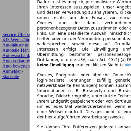
Dadurch ist es möglich, personalisierte Werb
Ihren Interessen auszuspielen, unser Angeb
und dessen Verwendung zu analysieren. Klicke
unten rechts, um dem Einsatz von einwill
Cookies und der damit verbundenen 
personenbezogener Daten zuzustimmen oder d
links, um eine detaillierte Auswahl hinsichtli
Service-Übersicht
treffen oder um der Verarbeitung personenbe
Kfz-Werkstätten
widersprechen, soweit diese auf Grundla
Autohäuser und Händler
Interessen erfolgt. Die Einwilligung um
Autoteile-Händler
Übermittlung bestimmter personenbezo
Autowaschanlagen
Drittländer, u.a. die USA, nach Art. 49 (1) (a) 
Auto verkaufen
›
keine Einwilligung
erteilen, klicken Sie bitte
hier
Auto bewerten
›
Anmelden
›
Cookies, Endgeräte- oder ähnliche Online-K
Startseite
login-basierte Kennungen, zufällig generi
netzwerkbasierte Kennungen) können zusam
Informationen (z. B. Browsertyp und Browse
Sprache, Bildschirmgröße, unterstützte Techno
Ihrem Endgerät gespeichert oder von dort au
um es jedes Mal wiederzuerkennen, wenn e
einer Webseite aufruft. Dies geschieht für ei
der hier aufgeführten Verarbeitungszwecke.
Sie können Ihre Präferenzen jederzeit anpas