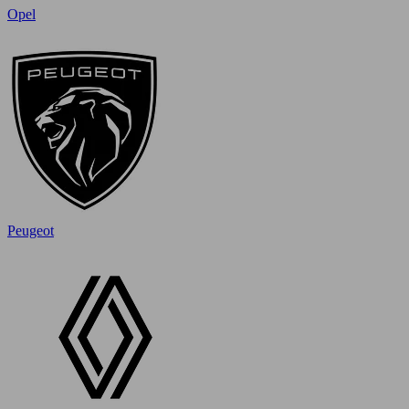
Opel
Peugeot