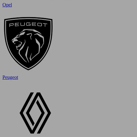
Opel
Peugeot