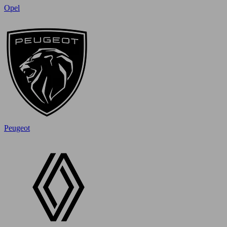
Opel
Peugeot