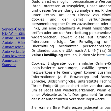
Dadurch ist es möglich, personalisierte Werb
Ihren Interessen auszuspielen, unser Angeb
und dessen Verwendung zu analysieren. Klicke
unten rechts, um dem Einsatz von einwill
Cookies und der damit verbundenen 
personenbezogener Daten zuzustimmen oder d
links, um eine detaillierte Auswahl hinsichtli
Service-Übersicht
treffen oder um der Verarbeitung personenbe
Kfz-Werkstätten
widersprechen, soweit diese auf Grundla
Autohäuser und Händler
Interessen erfolgt. Die Einwilligung um
Autoteile-Händler
Übermittlung bestimmter personenbezo
Autowaschanlagen
Drittländer, u.a. die USA, nach Art. 49 (1) (a) 
Auto verkaufen
›
keine Einwilligung
erteilen, klicken Sie bitte
hier
Auto bewerten
›
Anmelden
›
Cookies, Endgeräte- oder ähnliche Online-K
Startseite
login-basierte Kennungen, zufällig generi
netzwerkbasierte Kennungen) können zusam
Informationen (z. B. Browsertyp und Browse
Sprache, Bildschirmgröße, unterstützte Techno
Ihrem Endgerät gespeichert oder von dort au
um es jedes Mal wiederzuerkennen, wenn e
einer Webseite aufruft. Dies geschieht für ei
der hier aufgeführten Verarbeitungszwecke.
Sie können Ihre Präferenzen jederzeit anpas