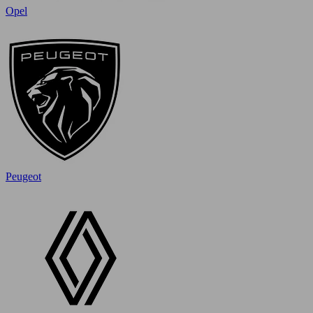
Opel
Peugeot