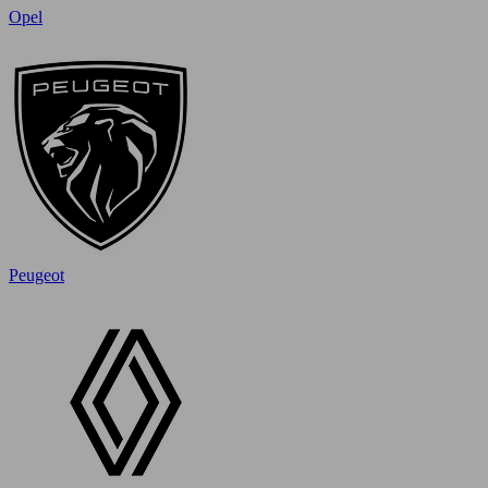
Opel
Peugeot