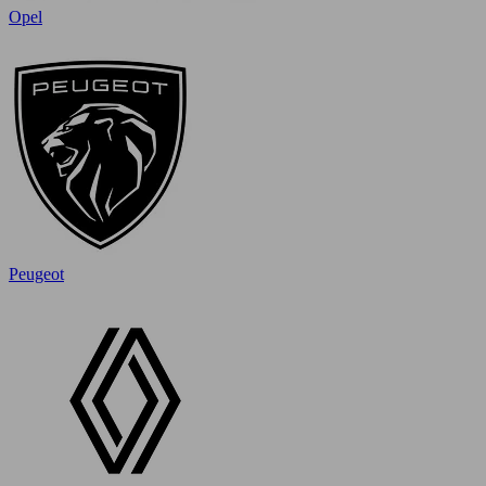
Opel
Peugeot