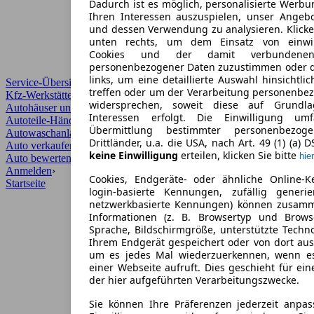
Dadurch ist es möglich, personalisierte Werb
Ihren Interessen auszuspielen, unser Angeb
und dessen Verwendung zu analysieren. Klicke
unten rechts, um dem Einsatz von einwill
Cookies und der damit verbundenen 
personenbezogener Daten zuzustimmen oder d
links, um eine detaillierte Auswahl hinsichtli
Service-Übersicht
treffen oder um der Verarbeitung personenbe
Kfz-Werkstätten
widersprechen, soweit diese auf Grundla
Autohäuser und Händler
Interessen erfolgt. Die Einwilligung um
Autoteile-Händler
Übermittlung bestimmter personenbezo
Autowaschanlagen
Drittländer, u.a. die USA, nach Art. 49 (1) (a) 
Auto verkaufen
›
keine Einwilligung
erteilen, klicken Sie bitte
hier
Auto bewerten
›
Anmelden
›
Cookies, Endgeräte- oder ähnliche Online-K
Startseite
login-basierte Kennungen, zufällig generi
netzwerkbasierte Kennungen) können zusam
Informationen (z. B. Browsertyp und Browse
Sprache, Bildschirmgröße, unterstützte Techno
Ihrem Endgerät gespeichert oder von dort au
um es jedes Mal wiederzuerkennen, wenn e
einer Webseite aufruft. Dies geschieht für ei
der hier aufgeführten Verarbeitungszwecke.
Sie können Ihre Präferenzen jederzeit anpas