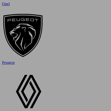
Opel
Peugeot