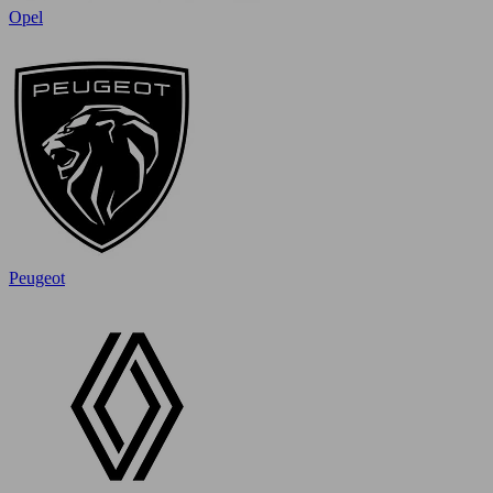
Opel
Peugeot