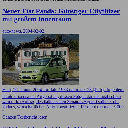
Neuer Fiat Panda: Günstiger Cityflitzer
mit großem Innenraum
auto-news, 2004-02-02
Haar, 26. Januar 2004  Im Jahr 1933 nahm der 28-jährige Ingenieur
Dante Giocosa ein Angebot an, dessen Folgen damals unabsehbar
waren: Im Auftrag des italienischen Senators Agnelli sollte er ein
kleines, wirtschaftliches Auto konstruieren, für nicht mehr als 5.000
L...
Ganzen Testbericht lesen