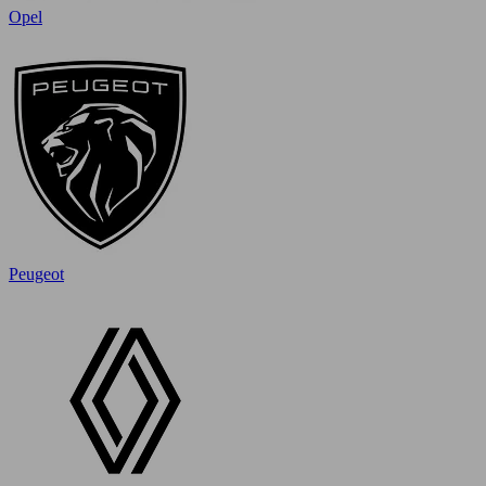
Opel
Peugeot