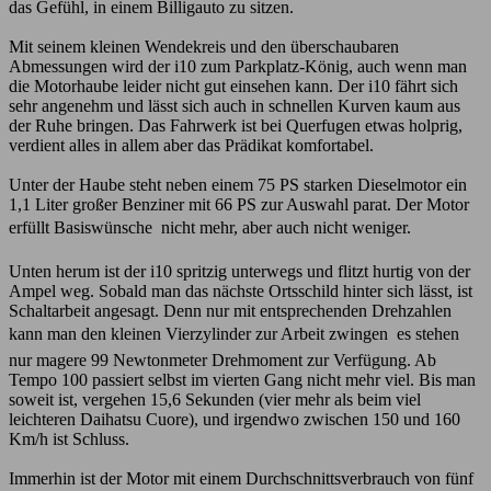
das Gefühl, in einem Billigauto zu sitzen.
Mit seinem kleinen Wendekreis und den überschaubaren
Abmessungen wird der i10 zum Parkplatz-König, auch wenn man
die Motorhaube leider nicht gut einsehen kann. Der i10 fährt sich
sehr angenehm und lässt sich auch in schnellen Kurven kaum aus
der Ruhe bringen. Das Fahrwerk ist bei Querfugen etwas holprig,
verdient alles in allem aber das Prädikat komfortabel.
Unter der Haube steht neben einem 75 PS starken Dieselmotor ein
1,1 Liter großer Benziner mit 66 PS zur Auswahl parat. Der Motor
erfüllt Basiswünsche  nicht mehr, aber auch nicht weniger.
Unten herum ist der i10 spritzig unterwegs und flitzt hurtig von der
Ampel weg. Sobald man das nächste Ortsschild hinter sich lässt, ist
Schaltarbeit angesagt. Denn nur mit entsprechenden Drehzahlen
kann man den kleinen Vierzylinder zur Arbeit zwingen  es stehen
nur magere 99 Newtonmeter Drehmoment zur Verfügung. Ab
Tempo 100 passiert selbst im vierten Gang nicht mehr viel. Bis man
soweit ist, vergehen 15,6 Sekunden (vier mehr als beim viel
leichteren Daihatsu Cuore), und irgendwo zwischen 150 und 160
Km/h ist Schluss.
Immerhin ist der Motor mit einem Durchschnittsverbrauch von fünf