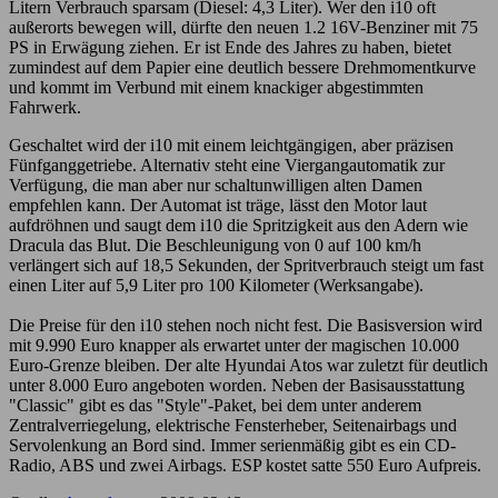
Litern Verbrauch sparsam (Diesel: 4,3 Liter). Wer den i10 oft
außerorts bewegen will, dürfte den neuen 1.2 16V-Benziner mit 75
PS in Erwägung ziehen. Er ist Ende des Jahres zu haben, bietet
zumindest auf dem Papier eine deutlich bessere Drehmomentkurve
und kommt im Verbund mit einem knackiger abgestimmten
Fahrwerk.
Geschaltet wird der i10 mit einem leichtgängigen, aber präzisen
Fünfganggetriebe. Alternativ steht eine Viergangautomatik zur
Verfügung, die man aber nur schaltunwilligen alten Damen
empfehlen kann. Der Automat ist träge, lässt den Motor laut
aufdröhnen und saugt dem i10 die Spritzigkeit aus den Adern wie
Dracula das Blut. Die Beschleunigung von 0 auf 100 km/h
verlängert sich auf 18,5 Sekunden, der Spritverbrauch steigt um fast
einen Liter auf 5,9 Liter pro 100 Kilometer (Werksangabe).
Die Preise für den i10 stehen noch nicht fest. Die Basisversion wird
mit 9.990 Euro knapper als erwartet unter der magischen 10.000
Euro-Grenze bleiben. Der alte Hyundai Atos war zuletzt für deutlich
unter 8.000 Euro angeboten worden. Neben der Basisausstattung
"Classic" gibt es das "Style"-Paket, bei dem unter anderem
Zentralverriegelung, elektrische Fensterheber, Seitenairbags und
Servolenkung an Bord sind. Immer serienmäßig gibt es ein CD-
Radio, ABS und zwei Airbags. ESP kostet satte 550 Euro Aufpreis.