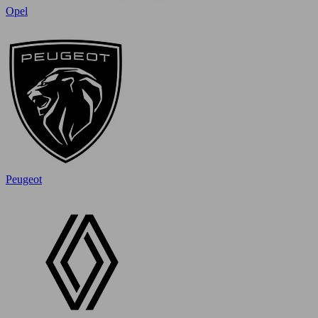
Opel
Peugeot