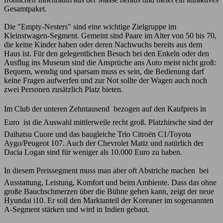
Gesamtpaket.
Die "Empty-Nesters" sind eine wichtige Zielgruppe im
Kleinstwagen-Segment. Gemeint sind Paare im Alter von 50 bis 70,
die keine Kinder haben oder deren Nachwuchs bereits aus dem
Haus ist. Für den gelegentlichen Besuch bei den Enkeln oder den
Ausflug ins Museum sind die Ansprüche ans Auto meist nicht groß:
Bequem, wendig und sparsam muss es sein, die Bedienung darf
keine Fragen aufwerfen und zur Not sollte der Wagen auch noch
zwei Personen zusätzlich Platz bieten.
Im Club der unteren Zehntausend  bezogen auf den Kaufpreis in
Euro  ist die Auswahl mittlerweile recht groß. Platzhirsche sind der
Daihatsu Cuore und das baugleiche Trio Citroën C1/Toyota
Aygo/Peugeot 107. Auch der Chevrolet Matiz und natürlich der
Dacia Logan sind für weniger als 10.000 Euro zu haben.
In diesem Preissegment muss man aber oft Abstriche machen  bei
Ausstattung, Leistung, Komfort und beim Ambiente. Dass das ohne
große Bauchschmerzen über die Bühne gehen kann, zeigt der neue
Hyundai i10. Er soll den Marktanteil der Koreaner im sogenannten
A-Segment stärken und wird in Indien gebaut.