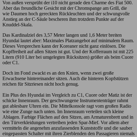
Von außen versprüht der i10 nicht gerade den Charme des Fiat 500.
Aber das freundliche Gesicht mit der Chromspange am Grill, die
wie Daumen hoch gereckten Rückleuchten und der schwungvolle
Anstieg an der C-Säule bescheren ihm trotzdem Punkte auf der
Knuddel-Skala.
Das Kardinalziel des 3,57 Meter langen und 1,6 Meter breiten
Hyundai lautet aber: Maximales Platzangebot auf minimalem Raum.
Dieses Versprechen kann der Koreaner nicht ganz einlösen. Die
Kopffreiheit auf allen Sitzen ist gut. Und der Kofferraum ist mit 225
Litern (910 Liter bei umgelegten Rücksitzen) größer als beim Cuore
oder C1.
Doch im Fond zwackt es an den Knien, wenn zwei große
Erwachsene hintereinander sitzen. Auch die hinteren Kopfstützen
reichen für Sitzriesen nicht hoch genug.
Ein Plus des Hyundai im Vergleich zu C1, Cuore oder Matiz ist der
schicke Innenraum. Der geschwungene Instrumententräger rahmt
gut ablesbare Uhren ein. Die Mittelkonsole ragt vom großen Radio
wie eine Zunge nach unten. Im Innenraum verteilen sich kleine
Ablagen. Farbige Flächen auf den Sitzen, am Armaturenbrett und in
den Türverkleidungen vertreiben jeden Spar-Mief. Vor allem aber
vermitteln die angenehm anzufassenden Kunststoffe und die sauber
eingepassten Schalter mit ihren Zierblenden den Passagieren niemals