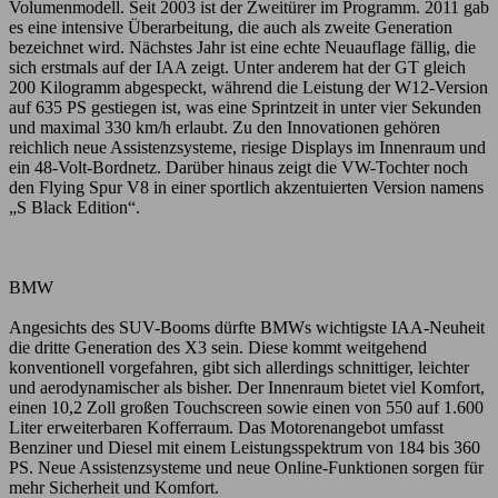
Volumenmodell. Seit 2003 ist der Zweitürer im Programm. 2011 gab
es eine intensive Überarbeitung, die auch als zweite Generation
bezeichnet wird. Nächstes Jahr ist eine echte Neuauflage fällig, die
sich erstmals auf der IAA zeigt. Unter anderem hat der GT gleich
200 Kilogramm abgespeckt, während die Leistung der W12-Version
auf 635 PS gestiegen ist, was eine Sprintzeit in unter vier Sekunden
und maximal 330 km/h erlaubt. Zu den Innovationen gehören
reichlich neue Assistenzsysteme, riesige Displays im Innenraum und
ein 48-Volt-Bordnetz. Darüber hinaus zeigt die VW-Tochter noch
den Flying Spur V8 in einer sportlich akzentuierten Version namens
„S Black Edition“.
BMW
Angesichts des SUV-Booms dürfte BMWs wichtigste IAA-Neuheit
die dritte Generation des X3 sein. Diese kommt weitgehend
konventionell vorgefahren, gibt sich allerdings schnittiger, leichter
und aerodynamischer als bisher. Der Innenraum bietet viel Komfort,
einen 10,2 Zoll großen Touchscreen sowie einen von 550 auf 1.600
Liter erweiterbaren Kofferraum. Das Motorenangebot umfasst
Benziner und Diesel mit einem Leistungsspektrum von 184 bis 360
PS. Neue Assistenzsysteme und neue Online-Funktionen sorgen für
mehr Sicherheit und Komfort.