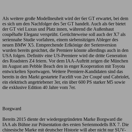
Als weitere große Modellneuheit wird der 6er GT erwartet, bei dem
es sich um den Nachfolger des 5er GT handelt. Auch als 6er bietet
der GT viel Luxus und Platz innen, während die Außenhaut
coupéhafte Eleganz versprüht. Gerüchteweise soll auch der X7 als
seriennahe Studie vorfahren, einem siebensitzigen Ableger des
neuen BMW X5. Entsprechende Erlkönige der Serienversion
wurden bereits gesichtet, die Premiere könnte allerdings auch in den
USA folgen. Definitiv eine US-Premiere wird die dritte Generation
des Roadsters Z4 feiern. Vor dem IAA-Auftritt zeigen die München
im August am Pebble Beach den in enger Kooperation mit Toyota
entwickelten Sportwagen. Weitere Premiere-Kandidaten sind das
bereits in den Markt gestartete Facelift von 2er Coupé und Cabriolet,
ein elektrisch angetriebener 3er, ein über 600 PS starker M5 sowie
die exklusive Edition 40 Jahre vom 7er.
Borgward
Bereits 2015 diente der wiedergegründeten Marke Borgward die
IAA als Bühne zur Präsentation des ersten Serienmodells BX 7. Die
chinesische Marke mit deutscher Historie will aber nicht nur SUV-