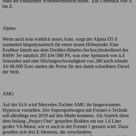
Stars ins Frankfurter Scheinwerferlicht rollen. Ein Überblick von A
bis Z.
Alpina
Wenn auch kein wirklich neues Auto, sorgt der Alpina D5 S
zumindest längsdynamisch für einen neuen Höhepunkt: Eine
Kraftkur kitzelt aus dem Dreiliter-Biturbo-Sechszylinderdiesel des
BMW 5er nämlich 285 kW/388 PS, was eine Sprintzeit von 4,4
Sekunden und eine Höchstgeschwindigkeit von 286 km/h erlaubt.
Ab 88.000 Euro starten die Preise für den damit schnellsten Diesel
der Welt.
AMG
Auf der IAA wird Mercedes-Tochter AMG ihr langerwartetes
Hypercar vorstellen. Der Supersportwagen mit Formel-1-Technik
soll allerdings erst 2019 auf den Markt kommen. Als Antrieb dient
dem bislang „Project One“ getauften Boliden ein nur 1,6 Liter
großer V6-Motor, wie er auch in der Formel 1 genutzt wird. Dazu
gesellen sich drei E-Motoren, die verschiedene