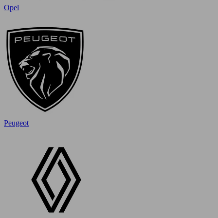
Opel
Peugeot