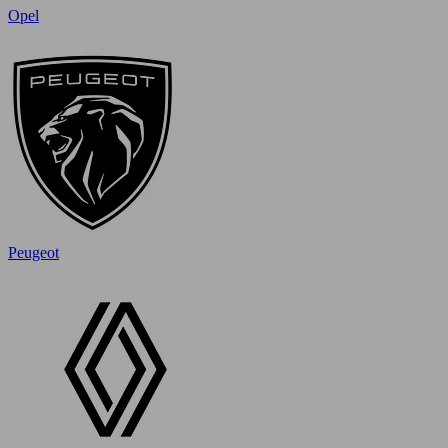
Opel
Peugeot