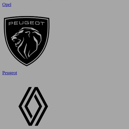
Opel
Peugeot