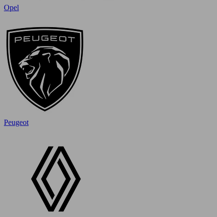
Opel
Peugeot