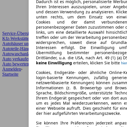
Dadurch ist es möglich, personalisierte Werb
Ihren Interessen auszuspielen, unser Angeb
und dessen Verwendung zu analysieren. Klicke
unten rechts, um dem Einsatz von einwill
Cookies und der damit verbundenen 
personenbezogener Daten zuzustimmen oder d
links, um eine detaillierte Auswahl hinsichtli
Service-Übersicht
treffen oder um der Verarbeitung personenbe
Kfz-Werkstätten
widersprechen, soweit diese auf Grundla
Autohäuser und Händler
Interessen erfolgt. Die Einwilligung um
Autoteile-Händler
Übermittlung bestimmter personenbezo
Autowaschanlagen
Drittländer, u.a. die USA, nach Art. 49 (1) (a) 
Auto verkaufen
›
keine Einwilligung
erteilen, klicken Sie bitte
hier
Auto bewerten
›
Anmelden
›
Cookies, Endgeräte- oder ähnliche Online-K
Startseite
login-basierte Kennungen, zufällig generi
netzwerkbasierte Kennungen) können zusam
Informationen (z. B. Browsertyp und Browse
Sprache, Bildschirmgröße, unterstützte Techno
Ihrem Endgerät gespeichert oder von dort au
um es jedes Mal wiederzuerkennen, wenn e
einer Webseite aufruft. Dies geschieht für ei
der hier aufgeführten Verarbeitungszwecke.
Sie können Ihre Präferenzen jederzeit anpas