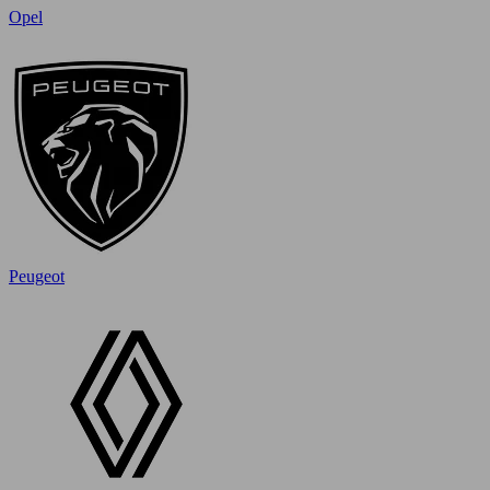
Opel
Peugeot