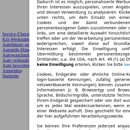
Dadurch ist es möglich, personalisierte Werb
Ihren Interessen auszuspielen, unser Angeb
und dessen Verwendung zu analysieren. Klicke
unten rechts, um dem Einsatz von einwill
Cookies und der damit verbundenen 
personenbezogener Daten zuzustimmen oder d
links, um eine detaillierte Auswahl hinsichtli
Service-Übersicht
treffen oder um der Verarbeitung personenbe
Kfz-Werkstätten
widersprechen, soweit diese auf Grundla
Autohäuser und Händler
Interessen erfolgt. Die Einwilligung um
Autoteile-Händler
Übermittlung bestimmter personenbezo
Autowaschanlagen
Drittländer, u.a. die USA, nach Art. 49 (1) (a) 
Auto verkaufen
›
keine Einwilligung
erteilen, klicken Sie bitte
hier
Auto bewerten
›
Anmelden
›
Cookies, Endgeräte- oder ähnliche Online-K
Startseite
login-basierte Kennungen, zufällig generi
netzwerkbasierte Kennungen) können zusam
Informationen (z. B. Browsertyp und Browse
Sprache, Bildschirmgröße, unterstützte Techno
Ihrem Endgerät gespeichert oder von dort au
um es jedes Mal wiederzuerkennen, wenn e
einer Webseite aufruft. Dies geschieht für ei
der hier aufgeführten Verarbeitungszwecke.
Sie können Ihre Präferenzen jederzeit anpas