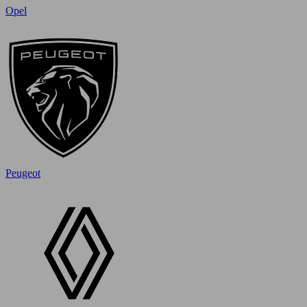
Opel
Peugeot