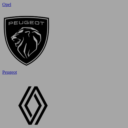
Opel
Peugeot