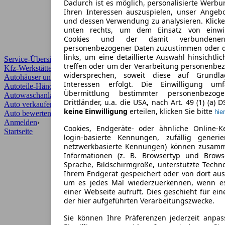
Dadurch ist es möglich, personalisierte Werb
Ihren Interessen auszuspielen, unser Angeb
und dessen Verwendung zu analysieren. Klicke
unten rechts, um dem Einsatz von einwill
Cookies und der damit verbundenen 
personenbezogener Daten zuzustimmen oder d
links, um eine detaillierte Auswahl hinsichtli
Service-Übersicht
treffen oder um der Verarbeitung personenbe
Kfz-Werkstätten
widersprechen, soweit diese auf Grundla
Autohäuser und Händler
Interessen erfolgt. Die Einwilligung um
Autoteile-Händler
Übermittlung bestimmter personenbezo
Autowaschanlagen
Drittländer, u.a. die USA, nach Art. 49 (1) (a) 
Auto verkaufen
›
keine Einwilligung
erteilen, klicken Sie bitte
hier
Auto bewerten
›
Anmelden
›
Cookies, Endgeräte- oder ähnliche Online-K
Startseite
login-basierte Kennungen, zufällig generi
netzwerkbasierte Kennungen) können zusam
Informationen (z. B. Browsertyp und Browse
Sprache, Bildschirmgröße, unterstützte Techno
Ihrem Endgerät gespeichert oder von dort au
um es jedes Mal wiederzuerkennen, wenn e
einer Webseite aufruft. Dies geschieht für ei
der hier aufgeführten Verarbeitungszwecke.
Sie können Ihre Präferenzen jederzeit anpas