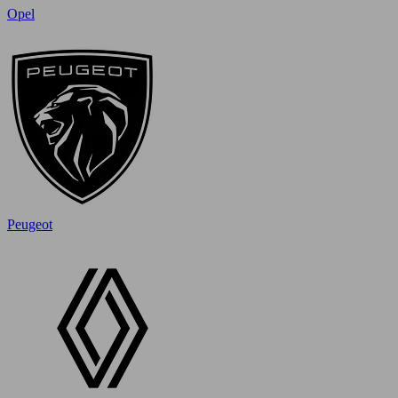
Opel
Peugeot