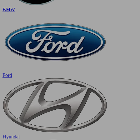
BMW
Ford
Hyundai