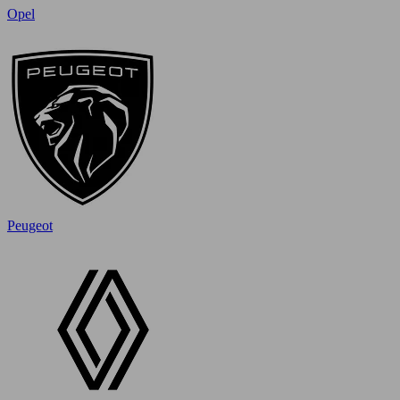
Opel
Peugeot