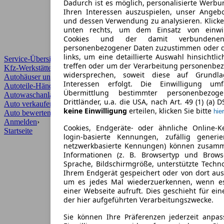
Dadurch ist es möglich, personalisierte Werb
Ihren Interessen auszuspielen, unser Angeb
und dessen Verwendung zu analysieren. Klicke
unten rechts, um dem Einsatz von einwill
Cookies und der damit verbundenen 
personenbezogener Daten zuzustimmen oder d
links, um eine detaillierte Auswahl hinsichtli
Service-Übersicht
treffen oder um der Verarbeitung personenbe
Kfz-Werkstätten
widersprechen, soweit diese auf Grundla
Autohäuser und Händler
Interessen erfolgt. Die Einwilligung um
Autoteile-Händler
Übermittlung bestimmter personenbezo
Autowaschanlagen
Drittländer, u.a. die USA, nach Art. 49 (1) (a) 
Auto verkaufen
›
keine Einwilligung
erteilen, klicken Sie bitte
hier
Auto bewerten
›
Anmelden
›
Cookies, Endgeräte- oder ähnliche Online-K
Startseite
login-basierte Kennungen, zufällig generi
netzwerkbasierte Kennungen) können zusam
Informationen (z. B. Browsertyp und Browse
Sprache, Bildschirmgröße, unterstützte Techno
Ihrem Endgerät gespeichert oder von dort au
um es jedes Mal wiederzuerkennen, wenn e
einer Webseite aufruft. Dies geschieht für ei
der hier aufgeführten Verarbeitungszwecke.
Sie können Ihre Präferenzen jederzeit anpas