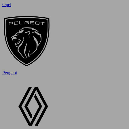
Opel
Peugeot