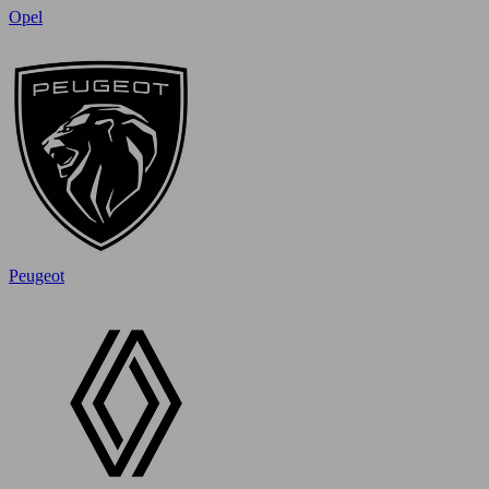
Opel
Peugeot