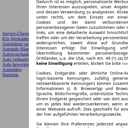
Dadurch ist es möglich, personalisierte Werb
Ihren Interessen auszuspielen, unser Angeb
und dessen Verwendung zu analysieren. Klicke
unten rechts, um dem Einsatz von einwill
Cookies und der damit verbundenen 
personenbezogener Daten zuzustimmen oder d
links, um eine detaillierte Auswahl hinsichtli
Service-Übersicht
treffen oder um der Verarbeitung personenbe
Kfz-Werkstätten
widersprechen, soweit diese auf Grundla
Autohäuser und Händler
Interessen erfolgt. Die Einwilligung um
Autoteile-Händler
Übermittlung bestimmter personenbezo
Autowaschanlagen
Drittländer, u.a. die USA, nach Art. 49 (1) (a) 
Auto verkaufen
›
keine Einwilligung
erteilen, klicken Sie bitte
hier
Auto bewerten
›
Anmelden
›
Cookies, Endgeräte- oder ähnliche Online-K
Startseite
login-basierte Kennungen, zufällig generi
netzwerkbasierte Kennungen) können zusam
Informationen (z. B. Browsertyp und Browse
Sprache, Bildschirmgröße, unterstützte Techno
Ihrem Endgerät gespeichert oder von dort au
um es jedes Mal wiederzuerkennen, wenn e
einer Webseite aufruft. Dies geschieht für ei
der hier aufgeführten Verarbeitungszwecke.
Sie können Ihre Präferenzen jederzeit anpas