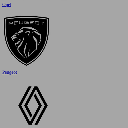
Opel
Peugeot